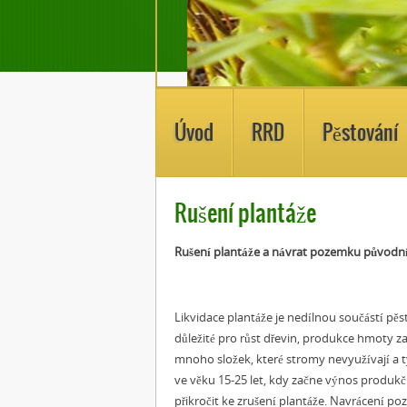
Úvod
RRD
Pěstování
Rušení plantáže
Rušení plantáže a návrat pozemku původn
Likvidace plantáže je nedílnou součástí pěs
důležité pro růst dřevin, produkce hmoty z
mnoho složek, které stromy nevyužívají a ty
ve věku 15-25 let, kdy začne výnos produkč
přikročit ke zrušení plantáže. Navrácení po