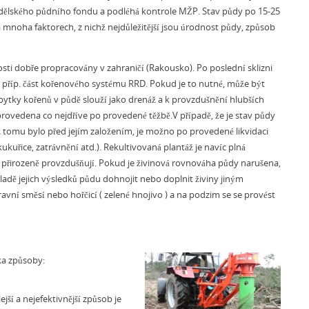
ědělského půdního fondu a podléhá kontrole MŽP. Stav půdy po 15-25
a mnoha faktorech, z nichž nejdůležitější jsou úrodnost půdy, způsob
osti dobře propracovány v zahraničí (Rakousko). Po poslední sklizni
, příp. část kořenového systému RRD. Pokud je to nutné, může být
ytky kořenů v půdě slouží jako drenáž a k provzdušnění hlubších
 provedena co nejdříve po provedené těžbě.V případě, že je stav půdy
 tomu bylo před jejím založením, je možno po provedené likvidaci
kukuřice, zatrávnění atd.). Rekultivovaná plantáž je navíc plná
 přirozeně provzdušňují. Pokud je živinová rovnováha půdy narušena,
ladě jejich výsledků půdu dohnojit nebo doplnit živiny jiným
avní směsí nebo hořčicí ( zelené hnojivo ) a na podzim se se provést
ika způsoby:
ejší a nejefektivnější způsob je