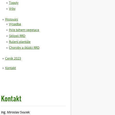
Topoly
Vrby
Pěstování
Výsadba
Péče během vegetace
Sklizeň RRD
Rušení plantáže
Choroby a škůdci RRD
Ceník 2023
Kontakt
Kontakt
Ing. Miroslav Sváček