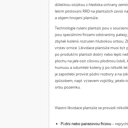
důležitou otázkou z hlediska ochrany zem
letém pěstování RRD na plantážích závisí n
a objem hnojení plantáže.
Technologie rušení plantáží jsou v současn
jsou speciálními frézami odstraněny pařezy
zbytek kořenů rozrušen hlubokou orbou. Zb
vrstev ornice. Likvidace plantáže musí být
po produkční plantáži dobrý nebo lepší než
plochu na jaře osít cílovou plodinou (obilí, 
humusu a odumřelé kořeny jí po několik let
je zapotřebí provést půdní rozbory a na zák
způsobem, např. výsevem vojtěšky, jetelo-tr
orbu pozemku.
Vlastní likvidace plantáže se provádí někol
P
ů
dní nebo pařezovou frézou
– nejrychl