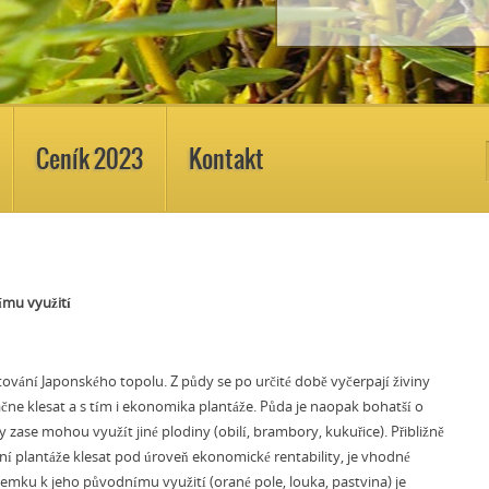
Ceník 2023
Kontakt
ímu využití
tování Japonského topolu. Z půdy se po určité době vyčerpají živiny
ačne klesat a s tím i ekonomika plantáže. Půda je naopak bohatší o
 zase mohou využít jiné plodiny (obilí, brambory, kukuřice). Přibližně
ní plantáže klesat pod úroveň ekonomické rentability, je vhodné
zemku k jeho původnímu využití (orané pole, louka, pastvina) je