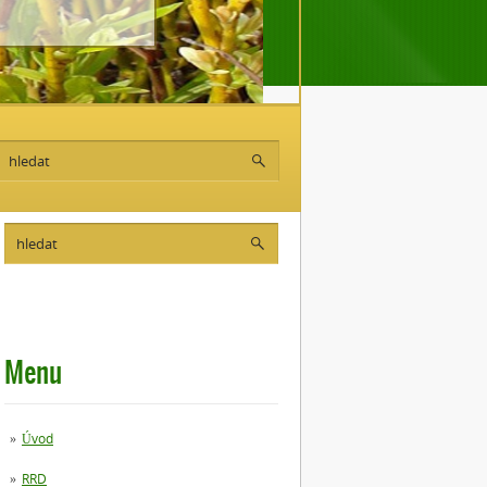
Menu
Úvod
RRD