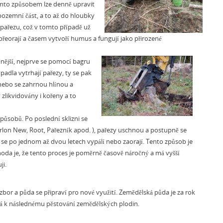
ímto způsobem lze denně upravit
 pozemní část, a to až do hloubky
 pařezu, což v tomto případě už
přeorají a časem vytvoří humus a fungují jako přirozené
nější,
nejprve se pomocí bagru
adla vytrhají pařezy, ty se pak
 nebo se zahrnou hlínou a
zlikvidovány i kořeny a to
způsobů. Po poslední sklizni se
rlon New, Root, Pařezník apod. ), pařezy uschnou a postupně se
se po jednom až dvou letech vypálí nebo zaorají. Tento způsob je
ýhoda je, že tento proces je poměrně časově náročný a má vyšší
ji.
or a půda se připraví pro nové využití. Zemědělská půda je za rok
elná k následnému pěstování zemědělských plodin.