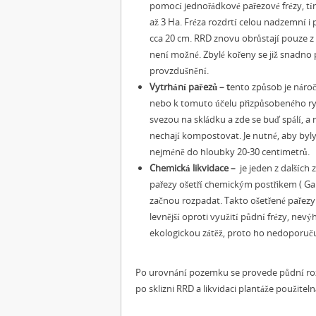
pomocí jednořádkové pařezové frézy, t
až 3 Ha. Fréza rozdrtí celou nadzemní i
cca 20 cm. RRD znovu obrůstají pouze z
není možné. Zbylé kořeny se již snadno 
provzdušnění.
Vytrhání pařezů – t
ento způsob je nároč
nebo k tomuto účelu přizpůsobeného ryp
svezou na skládku a zde se buď spálí, a
nechají kompostovat. Je nutné, aby byly 
nejméně do hloubky 20-30 centimetrů.
Chemická likvidace –
je jeden z dalších 
pařezy ošetří chemickým postřikem ( Ga
začnou rozpadat. Takto ošetřené pařezy 
levnější oproti využití půdní frézy, nev
ekologickou zátěž, proto ho nedoporuču
Po urovnání pozemku se provede půdní rozb
po sklizni RRD a likvidaci plantáže použit