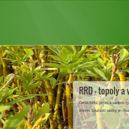
RRD - topoly a 
Ceník řízků, prýtů a sazenic r
dřevin. Součástí sadby je i Ros