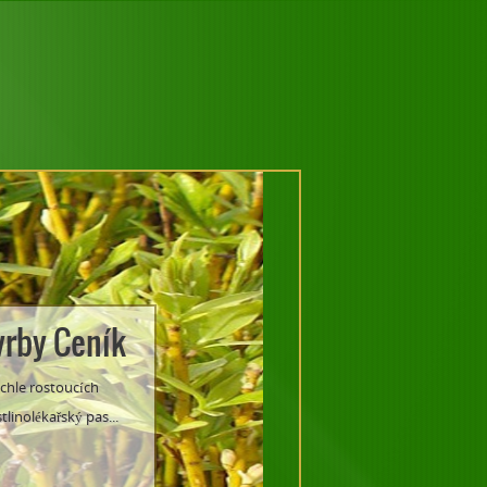
vrby Ceník
ychle rostoucích
tlinolékařský pas...